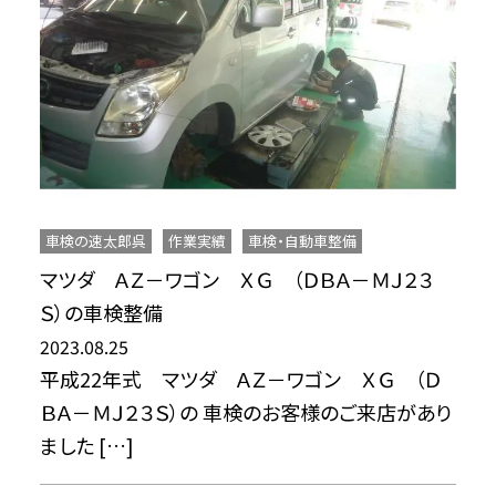
車検の速太郎呉
作業実績
車検・自動車整備
マツダ ＡＺ－ワゴン ＸＧ （ＤＢＡ－ＭＪ２３
Ｓ）の車検整備
2023.08.25
平成22年式 マツダ ＡＺ－ワゴン ＸＧ （Ｄ
ＢＡ－ＭＪ２３Ｓ）の 車検のお客様のご来店があり
ました […]