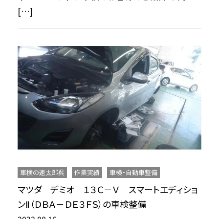
[…]
車検の速太郎呉
作業実績
車検・自動車整備
マツダ デミオ １３Ｃ－Ｖ スマートエディショ
ンⅡ（ＤＢＡ－ＤＥ３ＦＳ）の車検整備