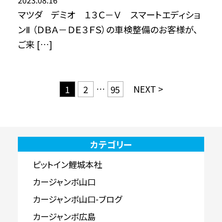
2023.08.16
マツダ デミオ １３Ｃ－Ｖ スマートエディショ
ンⅡ （ＤＢＡ－ＤＥ３ＦＳ）の車検整備のお客様が、
ご来 […]
…
NEXT >
1
2
95
カテゴリー
ピットイン鯉城本社
カージャンボ山口
カージャンボ山口-ブログ
カージャンボ広島