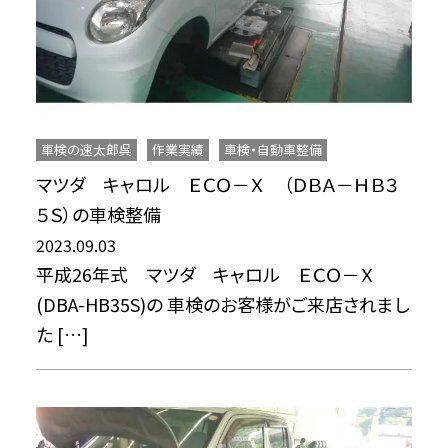
車検の速太郎呉
作業実績
車検・自動車整備
マツダ キャロル ＥＣＯ－Ｘ （ＤＢＡ－ＨＢ３
５Ｓ）の車検整備
2023.09.03
平成26年式 マツダ キャロル ＥＣＯ－Ｘ
(DBA-HB35S)の 車検のお客様がご来店されまし
た […]