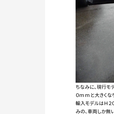
ちなみに、現行モ
０ｍｍと大きくな
輸入モデルはＨ２
みの、車両しか無