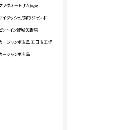
マツダオートザム呉東
ケイダッシュ/買取ジャンボ
ピットイン鯉城矢野店
カージャンボ広島 五日市工場
カージャンボ広島