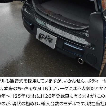
デルも観音式を採用していますが、いかんせん、ボディー
り、本来のちっちゃなＭＩＮＩフリークには不人気だとか？
０年～Ｈ２５年（まれにＨ２６年登録車も有りますが）この
いのが、現状の極めれ、輸入台数のモデルです、現在当社