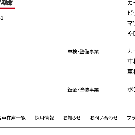
カ
ピ
1
マ
K
カ
車検・整備事業
車
車
ボ
鈑金・塗装事業
古車在庫一覧
採用情報
お知らせ
お問い合わせ
プ