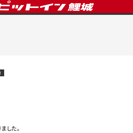
東
ました。