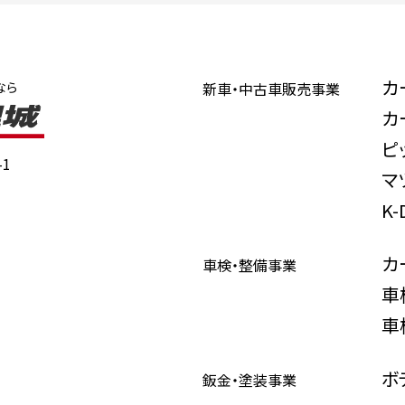
カ
なら
新車・中古車販売事業
カ
ピ
1
マ
K
カ
車検・整備事業
車
車
ボ
鈑金・塗装事業