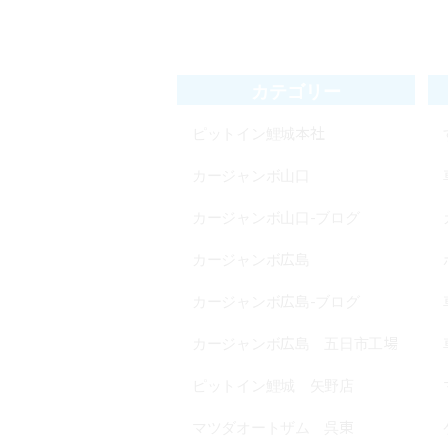
ピットイン鯉城本社
カージャンボ山口
カージャンボ山口-ブログ
カージャンボ広島
カージャンボ広島-ブログ
カージャンボ広島 五日市工場
ピットイン鯉城 矢野店
マツダオートザム 呉東
K-DASH/買取ジャンボ
車検の速太郎アルパーク前
車検の速太郎呉