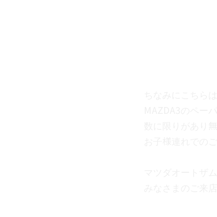
ちなみにこちらは
MAZDA3のペー
数に限りがあり無
お子様連れでのご
マツダオートザム
みなさまのご来店
カテゴリー