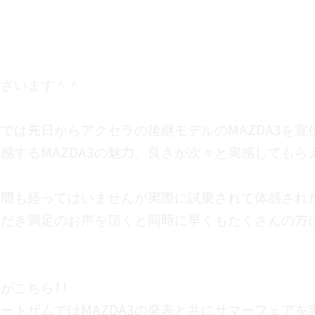
います＾＾
は先日からアクセラの後継モデルのMAZDA3を宣伝し
するMAZDA3の魅力、良さが次々と実感してもらえる
間も経ってはいませんが実際に試乗されて体感されたお
だき満足のお声を頂くと同時に早くもたくさんの方にご
こちら！！
トザムではMAZDA3の発表と共にサマーフェアを実施
A3をご成約いただいたお客様にはプレミアムギフトとして