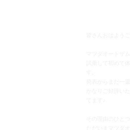
皆さんおはようござ
マツダオートザムで
試乗して初めて体感
発表からまだ一週
かなりご好評いた
♪
その理由のひとつが
ただいまマツダオー
期間中にMAZD