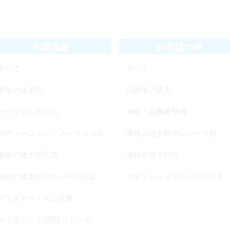
すべて
すべて
車検の速太郎
自動車の購入
カージャンボ山口
車検・自動車整備
ボディーショップ カーライズ4
車検の速太郎アルパーク前
車検の速太郎呉店
車検の速太郎呉
車検の速太郎アルパーク前店
ボディショップカーライズ4
マツダオートザム呉東
ケイダッシュ/買取ジャンボ
ピットイン鯉城矢野店
カージャンボ広島 五日市工場
カージャンボ広島