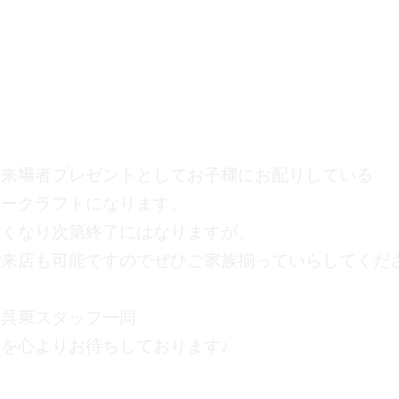
来場者プレゼントとしてお子様にお配りしている
パークラフトになります。
くなり次第終了にはなりますが、
来店も可能ですのでぜひご家族揃っていらしてください
呉東スタッフ一同
を心よりお待ちしております♪
作業実績
お客様の声