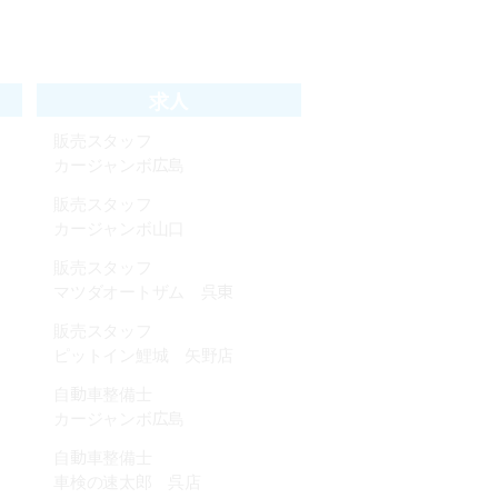
カージャンボ広島
販売スタッフ
カージャンボ山口
販売スタッフ
マツダオートザム 呉東
販売スタッフ
ピットイン鯉城 矢野店
自動車整備士
カージャンボ広島
自動車整備士
車検の速太郎 呉店
ショールーム受付事務/フロント
接客
車検の速太郎呉店
経理事務スタッフ
ピットイン鯉城 本社