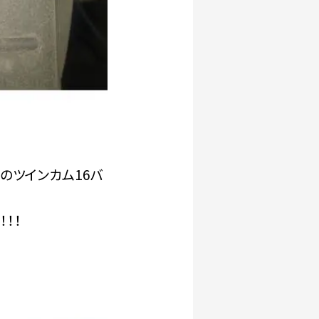
クのツインカム16バ
！！