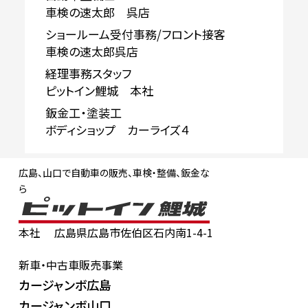
車検の速太郎 呉店
ショールーム受付事務/フロント接客
車検の速太郎呉店
経理事務スタッフ
ピットイン鯉城 本社
鈑金工・塗装工
ボディショップ カーライズ４
広島、山口で自動車の販売、車検・整備、鈑金な
ら
本社
広島県広島市佐伯区石内南1-4-1
新車・中古車販売事業
カージャンボ広島
カージャンボ山口