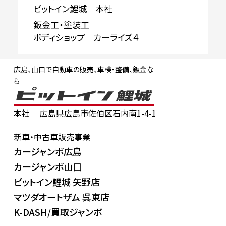
ピットイン鯉城 本社
鈑金工・塗装工
ボディショップ カーライズ４
広島、山口で自動車の販売、車検・整備、鈑金な
ら
本社
広島県広島市佐伯区石内南1-4-1
新車・中古車販売事業
カージャンボ広島
カージャンボ山口
ピットイン鯉城 矢野店
マツダオートザム 呉東店
K-DASH/買取ジャンボ