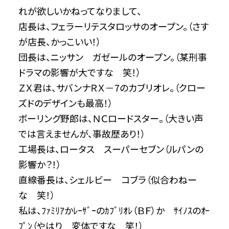
れが欲しいかねってなりまして、
店長は、フェラーリテスタロッサのオープン。（さす
が店長、かっこいい！）
団長は、ニッサン ガゼールのオープン。（某刑事
ドラマの影響が大ですな 笑！）
ＺＸ君は、サバンナＲＸ－7のカブリオレ。（クロー
ズドのデザインも最高！）
ボーリング野郎は、ＮＣロードスター。（大きい声
では言えませんが、事故歴あり！）
工場長は、ロータス スーパーセブン（ルパンの
影響か？！）
直線番長は、シェルビー コブラ（似合わねー
な 笑！）
私は、ﾌｧﾐﾘｱかﾚｰｻﾞｰのｶﾌﾞﾘｵﾚ（ＢＦ）か ｻｲﾉｽのｵｰ
ﾌﾟﾝ（やはり 変体ですな 笑！）