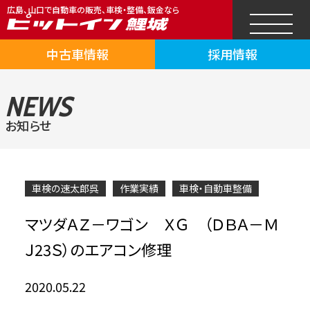
広島、山口で自動車の販売、車検・整備、鈑金なら
中古車情報
採用情報
NEWS
お知らせ
車検の速太郎呉
作業実績
車検・自動車整備
マツダＡＺ－ワゴン ＸＧ （ＤＢＡ－Ｍ
Ｊ23Ｓ）のエアコン修理
2020.05.22