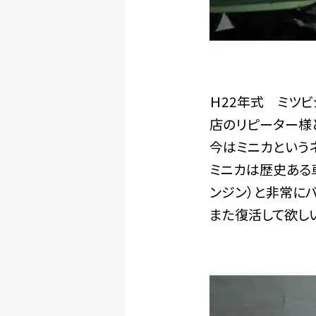
Ｈ22年式 ミツ
店のリピーター様と
今はミニカという
ミニカは歴史ある車
ンジン）と非常に
また復活して欲し