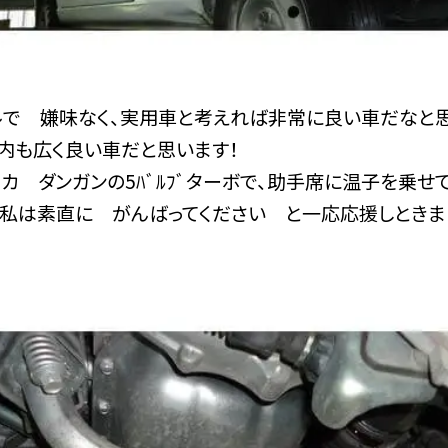
ルで 嫌味なく、実用車と考えれば非常に良い車だなと思
室内も広く良い車だと思います！
カ ダンガンの5ﾊﾞﾙﾌﾞターボで、助手席に温子を乗せ
）。私は素直に がんばってください と一応応援しとき