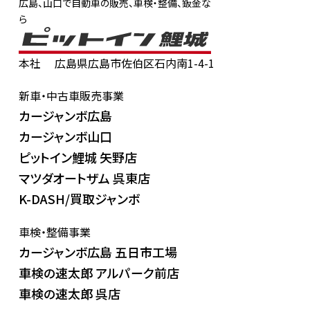
広島、山口で自動車の販売、車検・整備、鈑金な
ら
本社
広島県広島市佐伯区石内南1-4-1
新車・中古車販売事業
カージャンボ広島
カージャンボ山口
ピットイン鯉城 矢野店
マツダオートザム 呉東店
K-DASH/買取ジャンボ
車検・整備事業
カージャンボ広島 五日市工場
車検の速太郎 アルパーク前店
車検の速太郎 呉店