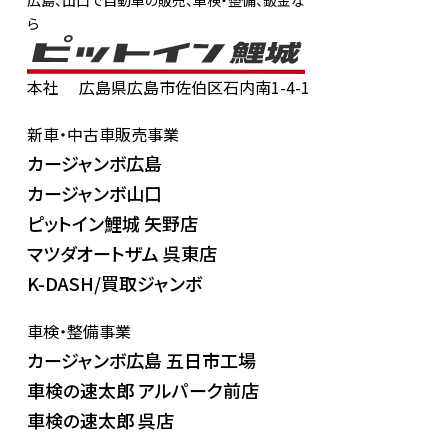
広島、山口で自動車の販売、車検・整備、鈑金な
ら
本社
広島県広島市佐伯区石内南1-4-1
新車・中古車販売事業
カージャンボ広島
カージャンボ山口
ピットイン鯉城 矢野店
マツダオートザム 呉東店
K-DASH/買取ジャンボ
車検・整備事業
カージャンボ広島 五日市工場
車検の速太郎 アルパーク前店
車検の速太郎 呉店