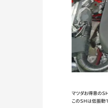
マツダお得意のＳ
このＳＨは低振動