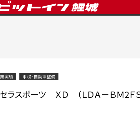
業実績
車検・自動車整備
セラスポーツ ＸＤ （ＬＤＡ－ＢＭ2Ｆ