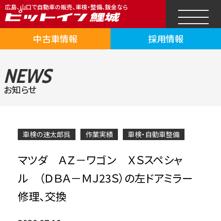
広島、山口で自動車の販売、車検・整備、鈑金なら
中古車情報
採用情報
NEWS
お知らせ
車検の速太郎呉
作業実績
車検・自動車整備
マツダ ＡＺ－ワゴン ＸＳスペシャ
ル （ＤＢＡ－ＭＪ23Ｓ）の左ドアミラー
修理、交換