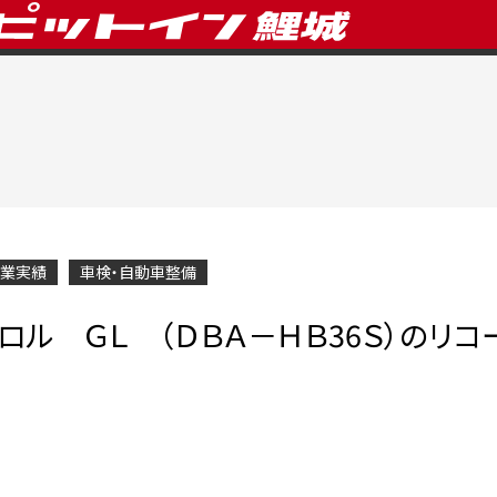
業実績
車検・自動車整備
ロル ＧＬ （ＤＢＡ－ＨＢ36Ｓ）のリコ