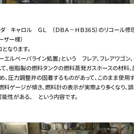
ダ キャロル ＧＬ （ＤＢＡ－ＨＢ36Ｓ）のリコール
ーザー様）
ロとなります。
ューエルべーパライン処置」という フレア、フレアワゴン
して、樹脂製の燃料タンクの燃料蒸発ガスホースの材料
め、圧力調整弁の固着するものがあって、このまま使用す
燃料ゲージが傾き、燃料計の表示が実際より多くなり、誤
可能性がある、 という内容です。