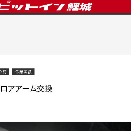
ク前
作業実績
 ロアアーム交換