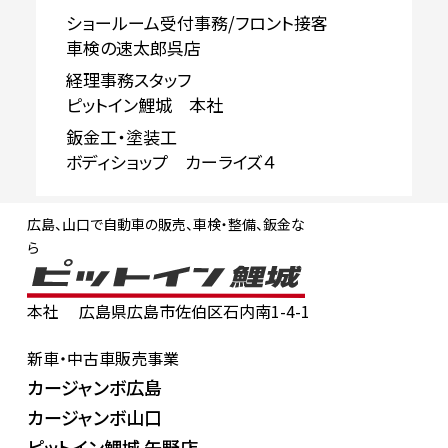
ショールーム受付事務/フロント接客
車検の速太郎呉店
経理事務スタッフ
ピットイン鯉城 本社
鈑金工・塗装工
ボディショップ カーライズ４
広島、山口で自動車の販売、車検・整備、鈑金な
ら
本社
広島県広島市佐伯区石内南1-4-1
新車・中古車販売事業
カージャンボ広島
カージャンボ山口
ピットイン鯉城 矢野店