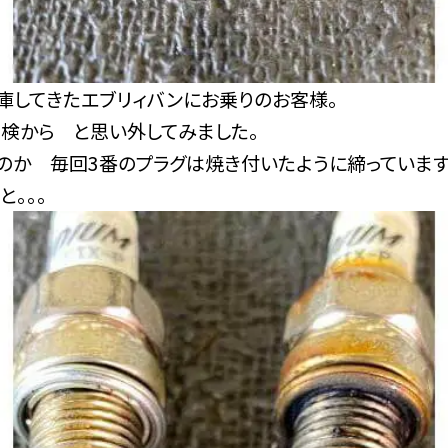
庫してきたエブリィバンにお乗りのお客様。
点検から と思い外してみました。
のか 毎回3番のプラグは焼き付いたように締っています
と。。。