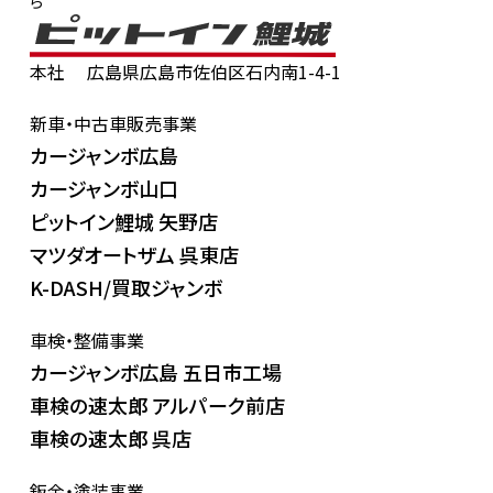
ら
本社
広島県広島市佐伯区石内南1-4-1
新車・中古車販売事業
カージャンボ広島
カージャンボ山口
ピットイン鯉城 矢野店
マツダオートザム 呉東店
K-DASH/買取ジャンボ
車検・整備事業
カージャンボ広島 五日市工場
車検の速太郎 アルパーク前店
車検の速太郎 呉店
鈑金・塗装事業