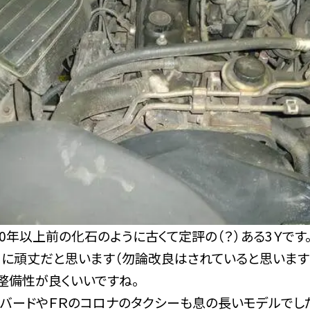
0年以上前の化石のように古くて定評の（？）ある3Ｙです
に頑丈だと思います（勿論改良はされていると思いますが・
整備性が良くいいですね。
ーバードやＦＲのコロナのタクシーも息の長いモデルでし