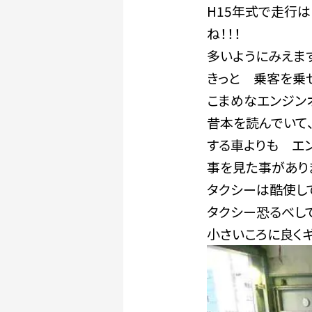
H15年式で走行は
ね！！！
多いようにみえま
きっと 乗客を乗
こまめなエンジン
昔本を読んでいて
する車よりも エ
事を見た事があり
タクシーは酷使し
タクシー恐るべし
小さいころに良く