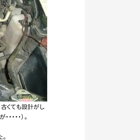
。古くても設計がし
・・・・）。
た。