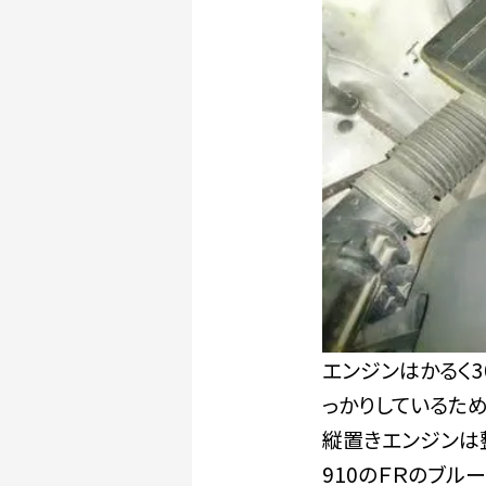
エンジンはかるく3
っかりしているため
縦置きエンジンは
910のＦＲのブル