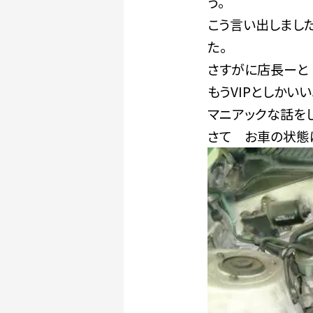
う。
こう言い出しました
た。
さすがに店長ーと
もうVIPとしかい
マニアックな話を
さて お車の状態