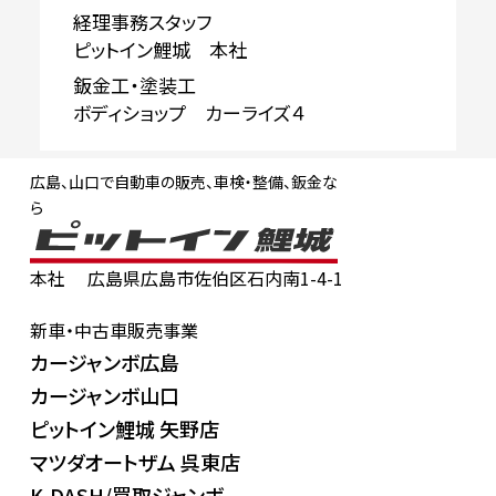
経理事務スタッフ
ピットイン鯉城 本社
鈑金工・塗装工
ボディショップ カーライズ４
広島、山口で自動車の販売、車検・整備、鈑金な
ら
本社
広島県広島市佐伯区石内南1-4-1
新車・中古車販売事業
カージャンボ広島
カージャンボ山口
ピットイン鯉城 矢野店
マツダオートザム 呉東店
K-DASH/買取ジャンボ