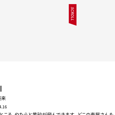
SCROLL
襲来
4.16
ところ、やたらと黄砂が飛んできます。 どこの車屋さん