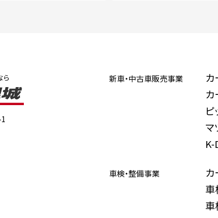
カ
なら
新車・中古車販売事業
カ
ピ
1
マ
K
カ
車検・整備事業
車
車